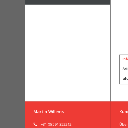
In
Art
afd
Martin Willems
Kun
+31 (0) 591 352212
Über