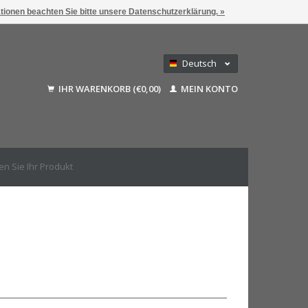
ationen beachten Sie bitte unsere Datenschutzerklärung. »
Deutsch
Nederlands
IHR WARENKORB (€0,00)
MEIN KONTO
Français
English (US)