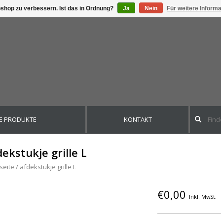
shop zu verbessern. Ist das in Ordnung?
Ja
Nein
Für weitere Inform
E PRODUKTE
KONTAKT
dekstukje grille L
seite
/
afdekstukje grille L
€0,00
Inkl. MwSt.