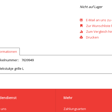
Nicht auf Lager
E-Mail an uns zu
Zur Wunschliste
Zum Vergleich h
Drucken
formationen
ikelnummer::
7639949
ekstukje grille L
dendienst
Mehr
 uns
Zahlungsarten