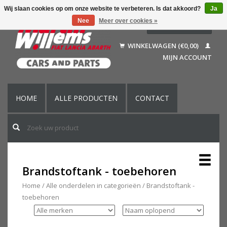
Wij slaan cookies op om onze website te verbeteren. Is dat akkoord?
Ja
Nee
Meer over cookies »
Nederlands
Deutsch
WINKELWAGEN (€0,00)
Français
MIJN ACCOUNT
English (US)
HOME
ALLE PRODUCTEN
CONTACT
Brandstoftank - toebehoren
Home
/
Alle onderdelen in categorieën
/
Brandstoftank -
toebehoren