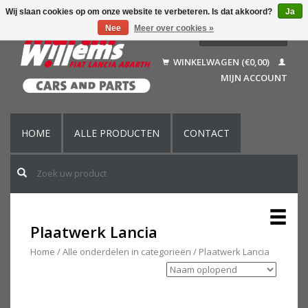
Wij slaan cookies op om onze website te verbeteren. Is dat akkoord?
Ja
Nee
Meer over cookies »
Nederlands
Deutsch
WINKELWAGEN (€0,00)
Français
MIJN ACCOUNT
English (US)
HOME
ALLE PRODUCTEN
CONTACT
Plaatwerk Lancia
Home
/
Alle onderdelen in categorieën
/
Plaatwerk Lancia