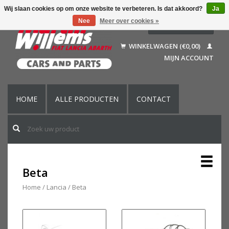
Wij slaan cookies op om onze website te verbeteren. Is dat akkoord?
Ja
Nee
Meer over cookies »
Nederlands
Deutsch
WINKELWAGEN (€0,00)
Français
MIJN ACCOUNT
English (US)
HOME
ALLE PRODUCTEN
CONTACT
Beta
Home
/
Lancia
/
Beta