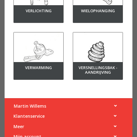
VERLICHTING
WIELOPHANGING
VERWARMING
VERSNELLINGSBAK -
AANDRIJVING
Martin Willems
Klantenservice
Meer
Mijn account