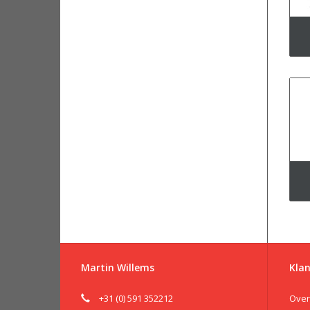
Martin Willems
Klan
+31 (0) 591 352212
Over