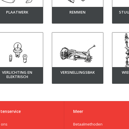
PLAATWERK
REMMEN
STUU
VERLICHTING EN
VERSNELLINGSBAK
WI
ELEKTRISCH
tenservice
Meer
 ons
Betaalmethoden