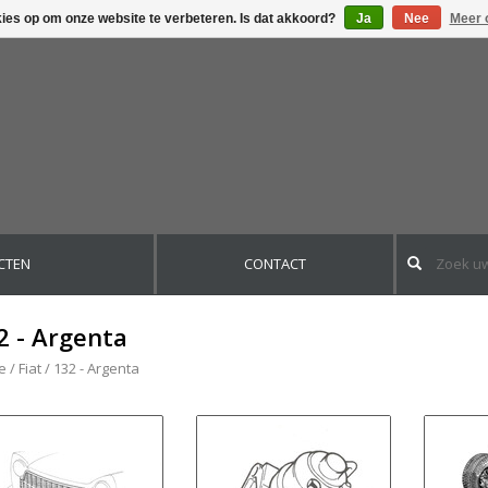
kies op om onze website te verbeteren. Is dat akkoord?
Ja
Nee
Meer 
CTEN
CONTACT
2 - Argenta
e
/
Fiat
/
132 - Argenta