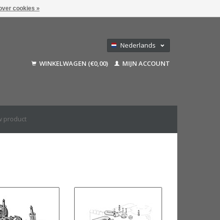
over cookies »
Nederlands
Deutsch
WINKELWAGEN (€0,00)
MIJN ACCOUNT
Français
English (US)