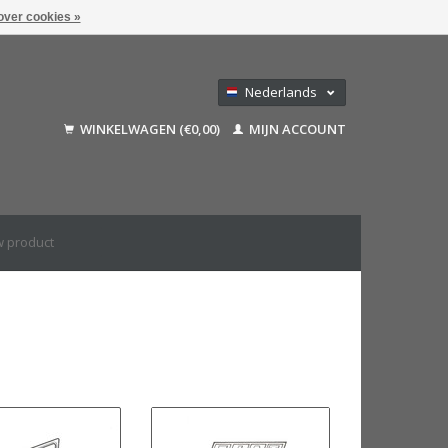
over cookies »
Nederlands
Deutsch
WINKELWAGEN (€0,00)
MIJN ACCOUNT
Français
English (US)