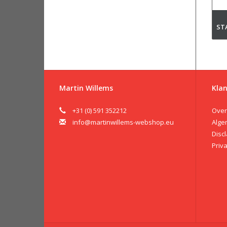
ST
Martin Willems
Klan
+31 (0) 591 352212
Over
info@martinwillems-webshop.eu
Alge
Disc
Priv