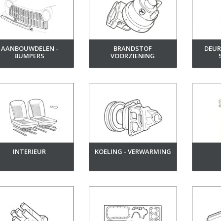
AANBOUWDELEN -
BRANDSTOF
DEUR
BUMPERS
VOORZIENING
INTERIEUR
KOELING - VERWARMING