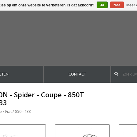
kies op om onze website te verbeteren. Is dat akkoord?
Ja
Nee
Meer 
CTEN
CONTACT
0N - Spider - Coupe - 850T
133
e
/
Fiat
/
850 - 133