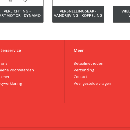
VERLICHTING -
VERSNELLINGSBAK -
WIE
ARTMOTOR - DYNAMO
AANDRIJVING - KOPPELING
tenservice
Meer
 ons
Betaalmethoden
mene voorwaarden
Verzending
laimer
Contact
acyverklaring
Veel gestelde vragen