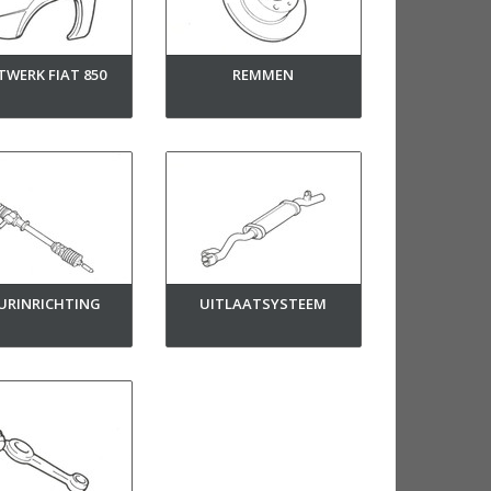
TWERK FIAT 850
REMMEN
URINRICHTING
UITLAATSYSTEEM