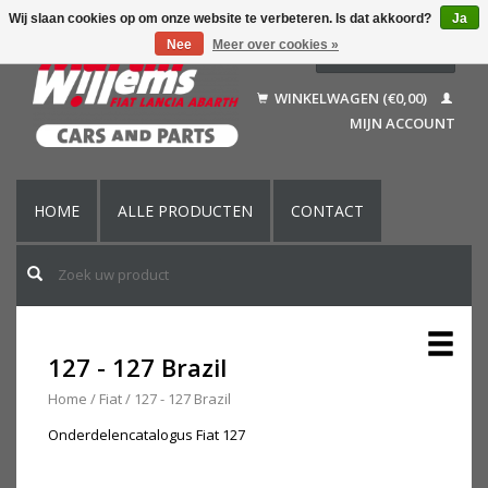
Wij slaan cookies op om onze website te verbeteren. Is dat akkoord?
Ja
Nee
Meer over cookies »
Nederlands
Deutsch
WINKELWAGEN (€0,00)
Français
MIJN ACCOUNT
English (US)
HOME
ALLE PRODUCTEN
CONTACT
127 - 127 Brazil
Home
/
Fiat
/
127 - 127 Brazil
Onderdelencatalogus Fiat 127