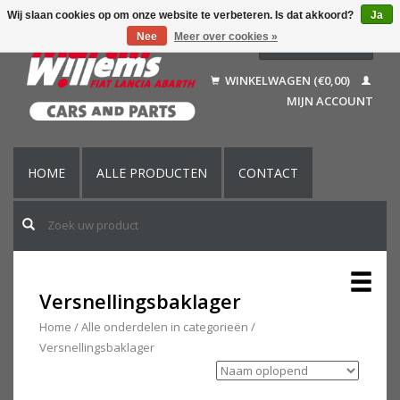
Wij slaan cookies op om onze website te verbeteren. Is dat akkoord?
Ja
Nee
Meer over cookies »
Nederlands
Deutsch
WINKELWAGEN (€0,00)
Français
MIJN ACCOUNT
English (US)
HOME
ALLE PRODUCTEN
CONTACT
Versnellingsbaklager
Home
/
Alle onderdelen in categorieën
/
Versnellingsbaklager