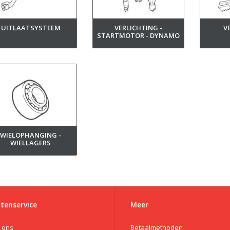
UITLAATSYSTEEM
VERLICHTING -
V
STARTMOTOR - DYNAMO
WIELOPHANGING -
WIELLAGERS
tenservice
Meer
 ons
Betaalmethoden