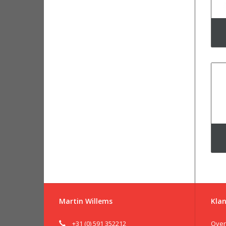
Martin Willems
Klan
+31 (0) 591 352212
Over