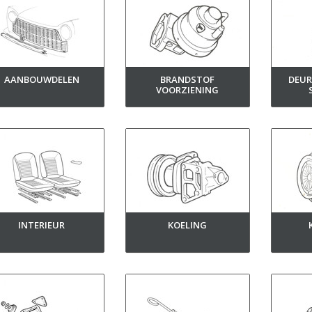
AANBOUWDELEN
BRANDSTOF
DEUR
VOORZIENING
INTERIEUR
KOELING