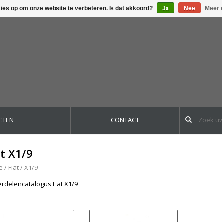
kies op om onze website te verbeteren. Is dat akkoord?
Ja
Nee
Meer 
CTEN
CONTACT
at X1/9
e
/
Fiat
/
X1/9
rdelencatalogus Fiat X1/9