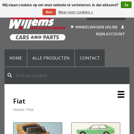
Wij slaan cookies op om onze website te verbeteren. Is dat akkoord?
Ja
Nee
Meer over cookies »
Nederlands
Deutsch
WINKELWAGEN (€0,00)
Français
MIJN ACCOUNT
English (US)
HOME
ALLE PRODUCTEN
CONTACT
Fiat
Home
/
Fiat