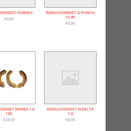
OENSET FIORINO
REMSCHOENSET G.PUNTO
12-8V
€0,00
€0,00
ENSET MAREA 1.6
REMSCHOENSET N.DELTA
16V
1.6
€23,50
€0,00