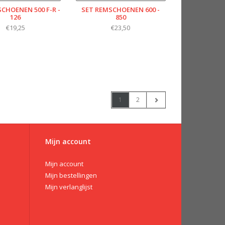
CHOENEN 500 F-R -
SET REMSCHOENEN 600 -
126
850
€19,25
€23,50
1
2
Mijn account
Mijn account
Mijn bestellingen
Mijn verlanglijst