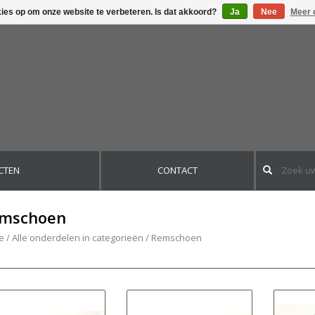
kies op om onze website te verbeteren. Is dat akkoord?
Ja
Nee
Meer 
CTEN
CONTACT
mschoen
e
/
Alle onderdelen in categorieën
/
Remschoen