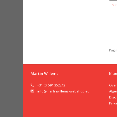
SE
Pagin
Martin Willems
Klan
+31 (0) 591 352212
Over
info@martinwillems-webshop.eu
Alge
Disc
Priv