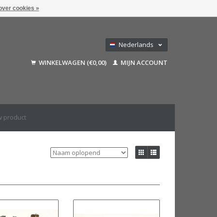
over cookies »
Nederlands
Deutsch
WINKELWAGEN (€0,00)
MIJN ACCOUNT
Français
English (US)