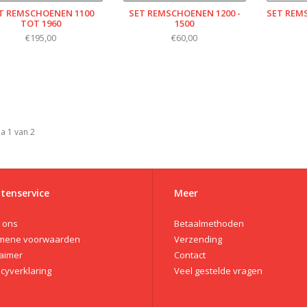
T REMSCHOENEN 1100
SET REMSCHOENEN 1200 -
SET REMS
TOT 1960
1500
€195,00
€60,00
a 1 van 2
tenservice
Meer
 ons
Betaalmethoden
mene voorwaarden
Verzending
laimer
Contact
acyverklaring
Veel gestelde vragen