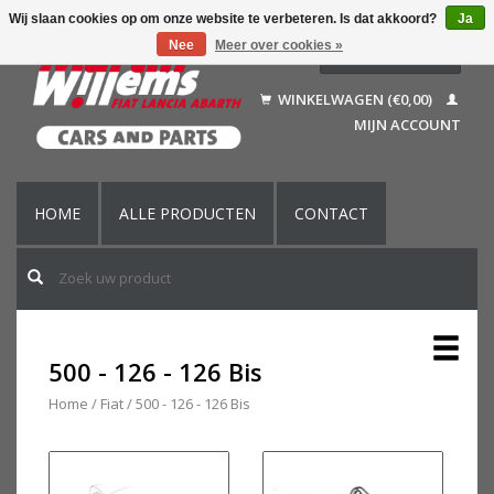
Wij slaan cookies op om onze website te verbeteren. Is dat akkoord?
Ja
Nee
Meer over cookies »
Nederlands
Deutsch
WINKELWAGEN (€0,00)
Français
MIJN ACCOUNT
English (US)
HOME
ALLE PRODUCTEN
CONTACT
500 - 126 - 126 Bis
Home
/
Fiat
/
500 - 126 - 126 Bis