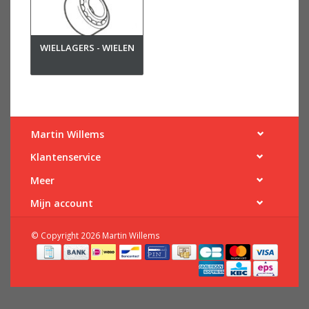
WIELLAGERS - WIELEN
Martin Willems
Klantenservice
Meer
Mijn account
© Copyright 2026 Martin Willems