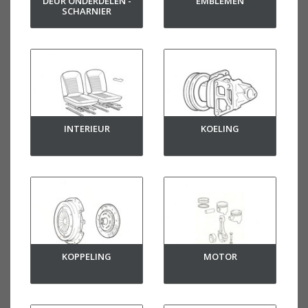
DEUR ONDERDELEN -
EMBLEMEN
SCHARNIER
INTERIEUR
KOELING
KOPPELING
MOTOR