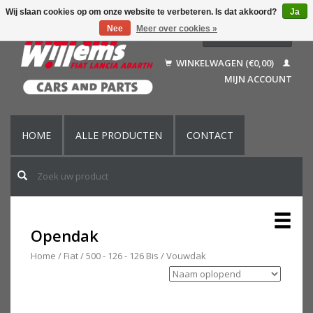
Wij slaan cookies op om onze website te verbeteren. Is dat akkoord?
Ja
Nee
Meer over cookies »
Nederlands
Deutsch
WINKELWAGEN (€0,00)
Français
MIJN ACCOUNT
English (US)
HOME
ALLE PRODUCTEN
CONTACT
Opendak
Home
/
Fiat
/
500 - 126 - 126 Bis
/
Vouwdak