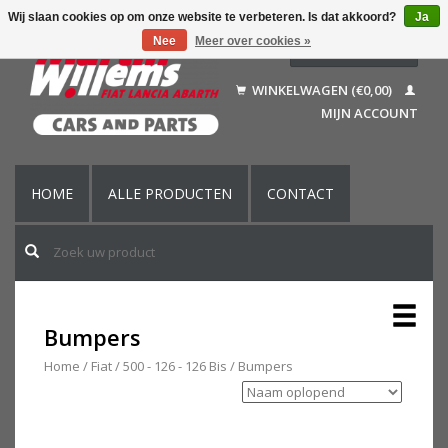
Wij slaan cookies op om onze website te verbeteren. Is dat akkoord?
Ja
Nee
Meer over cookies »
Nederlands
Deutsch
WINKELWAGEN (€0,00)
Français
MIJN ACCOUNT
English (US)
HOME
ALLE PRODUCTEN
CONTACT
Bumpers
Home
/
Fiat
/
500 - 126 - 126 Bis
/
Bumpers