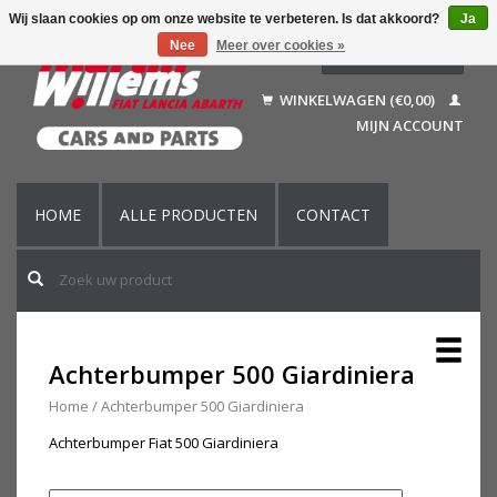
Wij slaan cookies op om onze website te verbeteren. Is dat akkoord?
Ja
Nee
Meer over cookies »
Nederlands
Deutsch
WINKELWAGEN (€0,00)
Français
MIJN ACCOUNT
English (US)
HOME
ALLE PRODUCTEN
CONTACT
Achterbumper 500 Giardiniera
Home
/
Achterbumper 500 Giardiniera
Achterbumper Fiat 500 Giardiniera