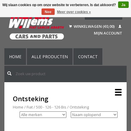
Wij slaan cookies op om onze website te verbeteren. Is dat akkoord?
Ja
Nee
Meer over cookies »
Nederlands
Deutsch
WINKELWAGEN (€0,00)
Français
MIJN ACCOUNT
English (US)
HOME
ALLE PRODUCTEN
CONTACT
Ontsteking
Home
/
Fiat
/
500 - 126 - 126 Bis
/
Ontsteking