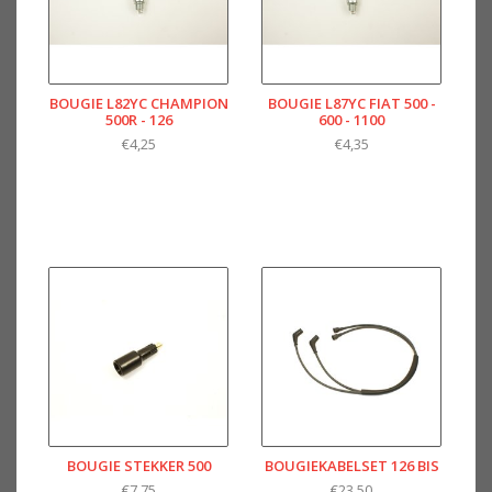
BOUGIE L82YC CHAMPION
BOUGIE L87YC FIAT 500 -
500R - 126
600 - 1100
€4,25
€4,35
BOUGIE STEKKER 500
BOUGIEKABELSET 126 BIS
€7,75
€23,50