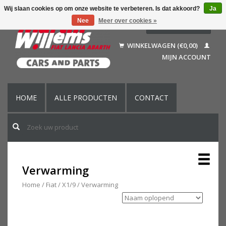
Wij slaan cookies op om onze website te verbeteren. Is dat akkoord?
Ja
Nee
Meer over cookies »
Nederlands
Deutsch
WINKELWAGEN (€0,00)
Français
MIJN ACCOUNT
English (US)
HOME
ALLE PRODUCTEN
CONTACT
Verwarming
Home
/
Fiat
/
X1/9
/
Verwarming