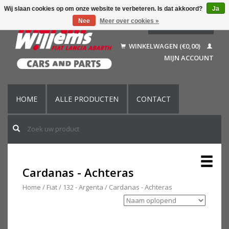
Wij slaan cookies op om onze website te verbeteren. Is dat akkoord?
Ja
Nee
Meer over cookies »
Nederlands
Deutsch
WINKELWAGEN (€0,00)
Français
MIJN ACCOUNT
English (US)
HOME
ALLE PRODUCTEN
CONTACT
Cardanas - Achteras
Home
/
Fiat
/
132 - Argenta
/
Cardanas - Achteras