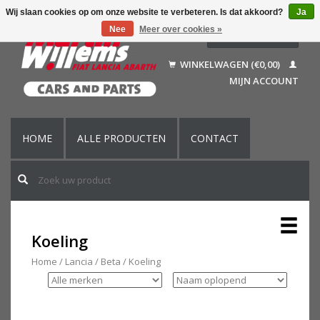
Wij slaan cookies op om onze website te verbeteren. Is dat akkoord?
Ja
Nee
Meer over cookies »
Nederlands
Deutsch
WINKELWAGEN (€0,00)
Français
MIJN ACCOUNT
English (US)
HOME
ALLE PRODUCTEN
CONTACT
Koeling
Home
/
Lancia
/
Beta
/
Koeling