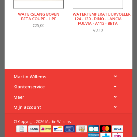
WATERSLANG BOVEN
WATERTEMPERATUURVOELER
BETA COUPE - HPE
124 - 130 - DINO - LANCIA
FULVIA - A112 - BETA
€25,00
€8,10
Martin Willems
Klantenservice
Meer
Mijn account
© Copyright 2026 Martin Willems