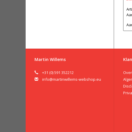
Ar
Aan
Aan
Martin Willems
Klan
+31 (0) 591 352212
Over
info@martinwillems-webshop.eu
Alge
Disc
Priv