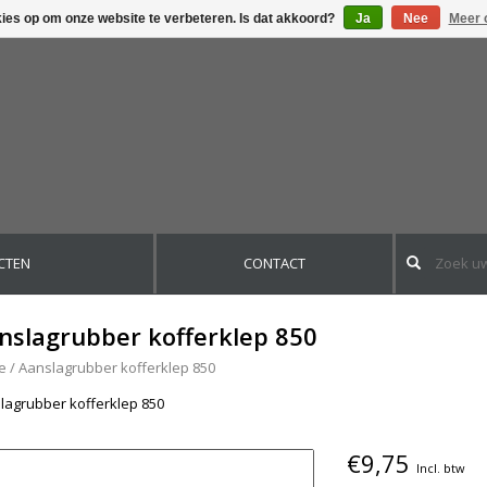
kies op om onze website te verbeteren. Is dat akkoord?
Ja
Nee
Meer 
CTEN
CONTACT
nslagrubber kofferklep 850
e
/
Aanslagrubber kofferklep 850
lagrubber kofferklep 850
€9,75
Incl. btw