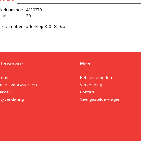
tikelnummer:
4130279
tal:
20
slagrubber kofferklep 850 - 850cp
tenservice
Meer
 ons
Betaalmethoden
mene voorwaarden
Verzending
laimer
Contact
acyverklaring
Veel gestelde vragen