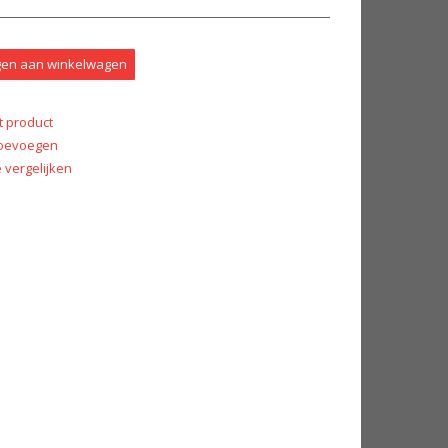
en aan winkelwagen
t product
 toevoegen
vergelijken