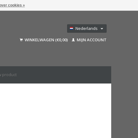
over cookies »
Nederlands
Deutsch
WINKELWAGEN (€0,00)
MIJN ACCOUNT
Français
English (US)