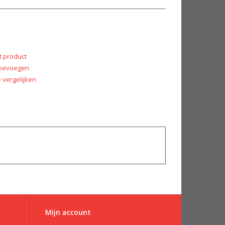
t product
 toevoegen
vergelijken
Mijn account