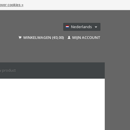
over cookies »
Nederlands
Deutsch
WINKELWAGEN (€0,00)
MIJN ACCOUNT
Français
English (US)