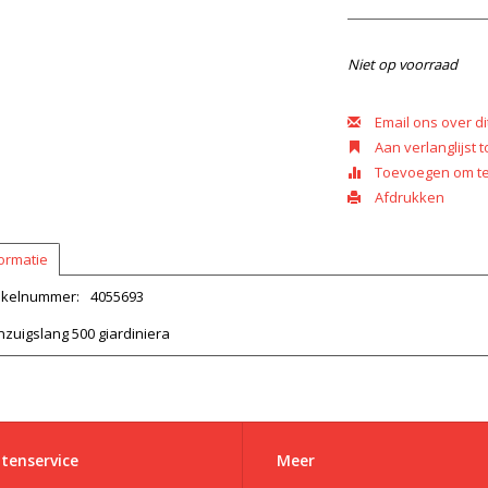
Niet op voorraad
Email ons over di
Aan verlanglijst
Toevoegen om te 
Afdrukken
ormatie
tikelnummer:
4055693
zuigslang 500 giardiniera
tenservice
Meer