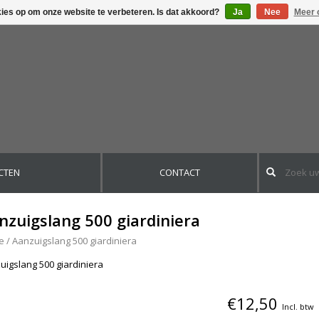
kies op om onze website te verbeteren. Is dat akkoord?
Ja
Nee
Meer 
CTEN
CONTACT
nzuigslang 500 giardiniera
e
/
Aanzuigslang 500 giardiniera
uigslang 500 giardiniera
€12,50
Incl. btw