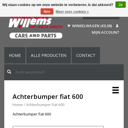
Wij slaan cookies op om onze website te verbeteren. Is dat akkoord?
Ja
Nee
Meer over cookies »
Nederlands
Deutsch
WINKELWAGEN (€0,00)
Français
MIJN ACCOUNT
English (US)
HOME
ALLE PRODUCTEN
CONTACT
Achterbumper fiat 600
Home
/
Achterbumper fiat 600
Achterbumper fiat 600