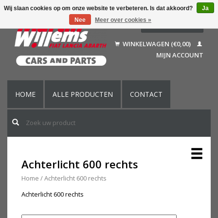
Wij slaan cookies op om onze website te verbeteren. Is dat akkoord?
Ja
Nee
Meer over cookies »
Nederlands
Deutsch
WINKELWAGEN (€0,00)
Français
MIJN ACCOUNT
English (US)
HOME
ALLE PRODUCTEN
CONTACT
Achterlicht 600 rechts
Home
/
Achterlicht 600 rechts
Achterlicht 600 rechts