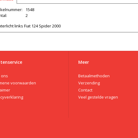
tikelnummer:
1548
tal:
2
terlicht links Fiat 124 Spider 2000
tenservice
Meer
 ons
Betaalmethoden
mene voorwaarden
Verzending
laimer
Contact
acyverklaring
Veel gestelde vragen