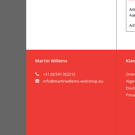
Ar
Aan
Ach
Martin Willems
Klan
+31 (0) 591 352212
Over
info@martinwillems-webshop.eu
Alge
Disc
Priv