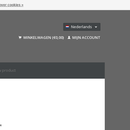
over cookies »
Nederlands
Deutsch
WINKELWAGEN (€0,00)
MIJN ACCOUNT
Français
English (US)
tw