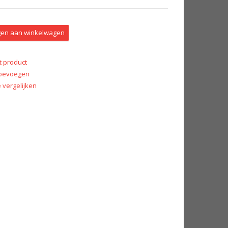
en aan winkelwagen
t product
 toevoegen
vergelijken