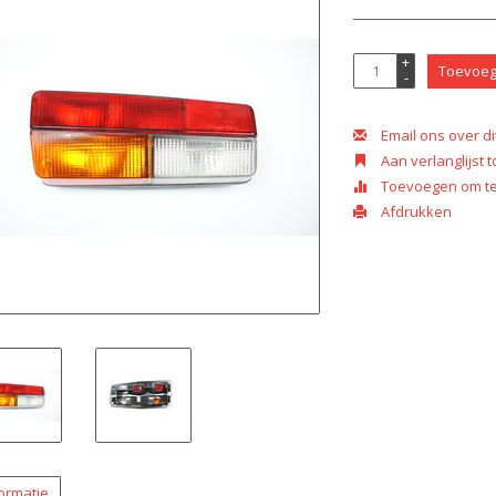
+
Toevoeg
-
Email ons over di
Aan verlanglijst
Toevoegen om te 
Afdrukken
ormatie