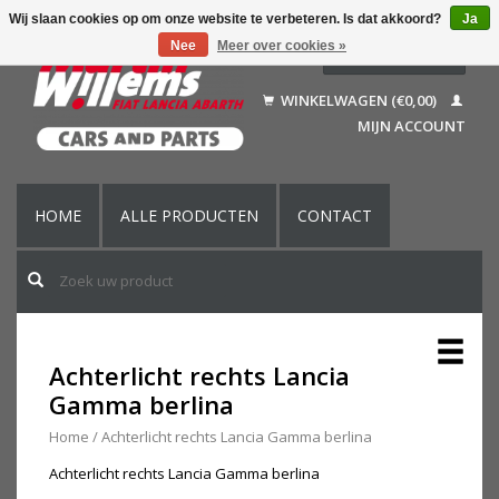
Wij slaan cookies op om onze website te verbeteren. Is dat akkoord?
Ja
Nee
Meer over cookies »
Nederlands
Deutsch
WINKELWAGEN (€0,00)
Français
MIJN ACCOUNT
English (US)
HOME
ALLE PRODUCTEN
CONTACT
Achterlicht rechts Lancia
Gamma berlina
Home
/
Achterlicht rechts Lancia Gamma berlina
Achterlicht rechts Lancia Gamma berlina