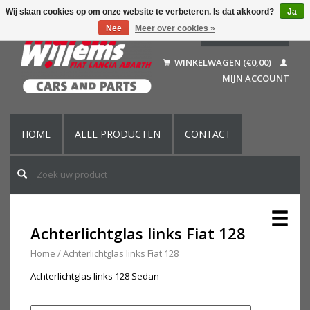
Wij slaan cookies op om onze website te verbeteren. Is dat akkoord?
Ja
Nee
Meer over cookies »
Nederlands
Deutsch
WINKELWAGEN (€0,00)
Français
MIJN ACCOUNT
English (US)
HOME
ALLE PRODUCTEN
CONTACT
Achterlichtglas links Fiat 128
Home
/
Achterlichtglas links Fiat 128
Achterlichtglas links 128 Sedan