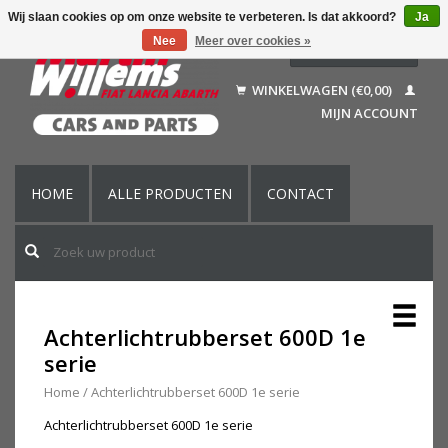
Wij slaan cookies op om onze website te verbeteren. Is dat akkoord?
Ja
Nee
Meer over cookies »
Nederlands
Deutsch
WINKELWAGEN (€0,00)
Français
MIJN ACCOUNT
English (US)
HOME
ALLE PRODUCTEN
CONTACT
Achterlichtrubberset 600D 1e
serie
Home
/
Achterlichtrubberset 600D 1e serie
Achterlichtrubberset 600D 1e serie