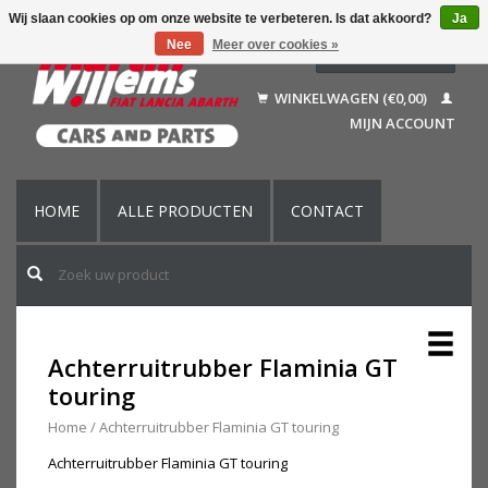
Wij slaan cookies op om onze website te verbeteren. Is dat akkoord?
Ja
Nee
Meer over cookies »
Nederlands
Deutsch
WINKELWAGEN (€0,00)
Français
MIJN ACCOUNT
English (US)
HOME
ALLE PRODUCTEN
CONTACT
Achterruitrubber Flaminia GT
touring
Home
/
Achterruitrubber Flaminia GT touring
Achterruitrubber Flaminia GT touring