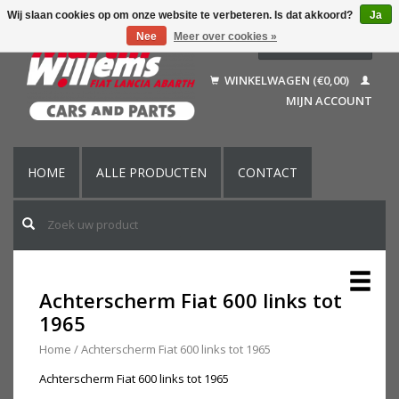
Wij slaan cookies op om onze website te verbeteren. Is dat akkoord?
Ja
Nee
Meer over cookies »
Nederlands
Deutsch
WINKELWAGEN (€0,00)
Français
MIJN ACCOUNT
English (US)
HOME
ALLE PRODUCTEN
CONTACT
Achterscherm Fiat 600 links tot
1965
Home
/
Achterscherm Fiat 600 links tot 1965
Achterscherm Fiat 600 links tot 1965