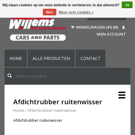
Wij slaan cookies op om onze website te verbeteren. Is dat akkoord?
Ja
Nee
Meer over cookies »
Nederlands
Deutsch
WINKELWAGEN (€0,00)
Français
MIJN ACCOUNT
English (US)
HOME
ALLE PRODUCTEN
CONTACT
Afdichtrubber ruitenwisser
Home
/
Afdichtrubber ruitenwisser
Afdichtrubber ruitenwisser