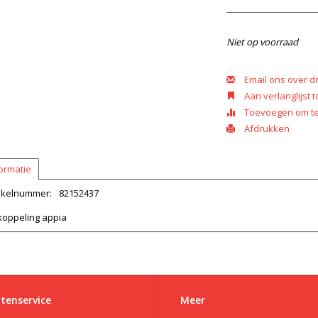
Niet op voorraad
Email ons over di
Aan verlanglijst
Toevoegen om te 
Afdrukken
ormatie
tikelnummer:
82152437
koppeling appia
tenservice
Meer