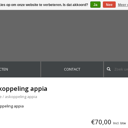
kies op om onze website te verbeteren. Is dat akkoord?
Ja
Nee
Meer 
CTEN
CONTACT
koppeling appia
e
/
askoppeling appia
ppeling appia
€70,00
Incl. btw