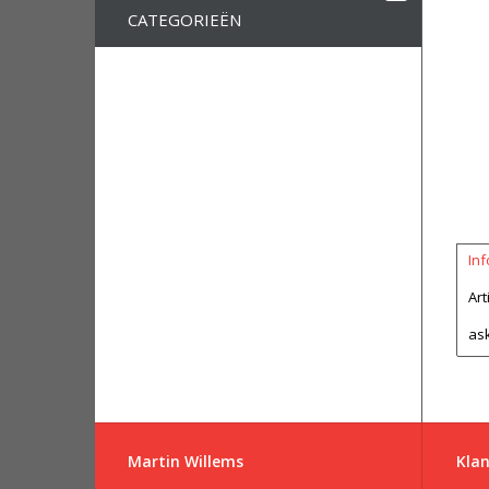
CATEGORIEËN
Inf
Ar
as
Martin Willems
Klan