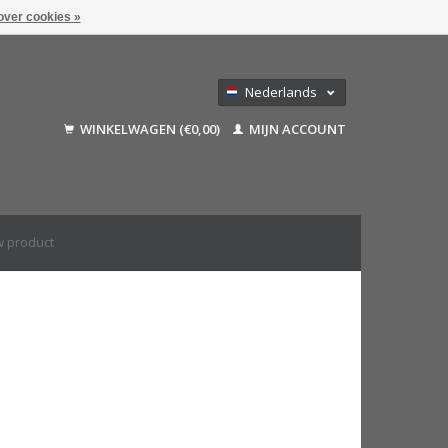
over cookies »
Nederlands
Deutsch
WINKELWAGEN (€0,00)
MIJN ACCOUNT
Français
English (US)