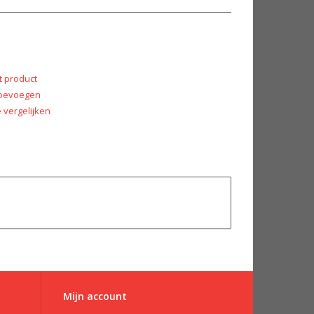
t product
 toevoegen
vergelijken
Mijn account