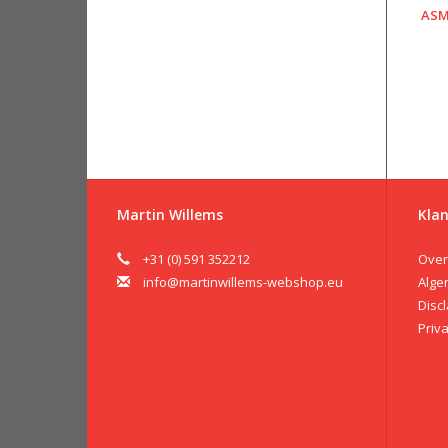
ASM
Martin Willems
Klan
+31 (0) 591 352212
Over
info@martinwillems-webshop.eu
Alge
Disc
Priv