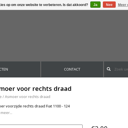
kies op om onze website te verbeteren. Is dat akkoord?
Ja
Nee
Meer 
CTEN
CONTACT
moer voor rechts draad
e
/
Asmoer voor rechts draad
er voorzijde rechts draad Fiat 1100 - 124
 meer...