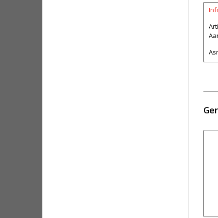
Inf
Ar
Aan
Asm
Ger