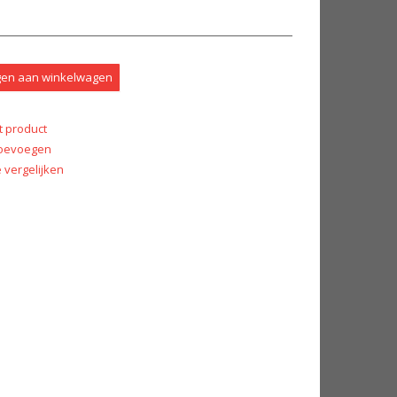
en aan winkelwagen
t product
 toevoegen
vergelijken