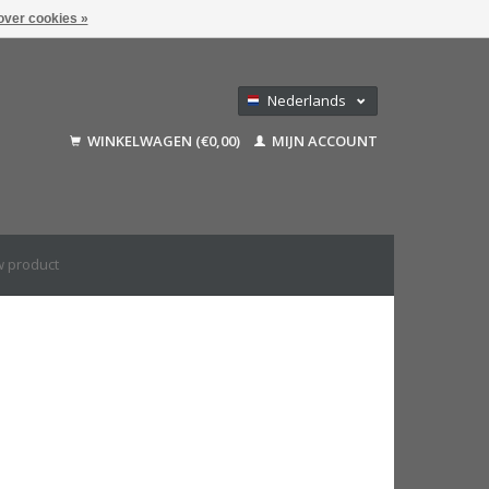
over cookies »
Nederlands
Deutsch
WINKELWAGEN (€0,00)
MIJN ACCOUNT
Français
English (US)