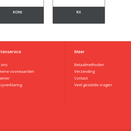
KONI
RX
tenservice
Meer
 ons
Betaalmethoden
mene voorwaarden
Verzending
laimer
Contact
acyverklaring
Veel gestelde vragen