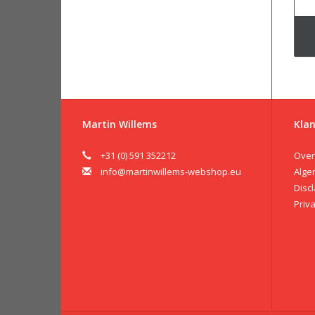
Martin Willems
Klan
+31 (0) 591 352212
Over
info@martinwillems-webshop.eu
Alge
Disc
Priv