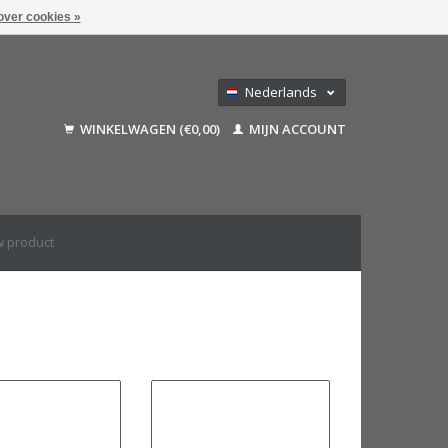
over cookies »
Nederlands
Deutsch
WINKELWAGEN (€0,00)
MIJN ACCOUNT
Français
English (US)