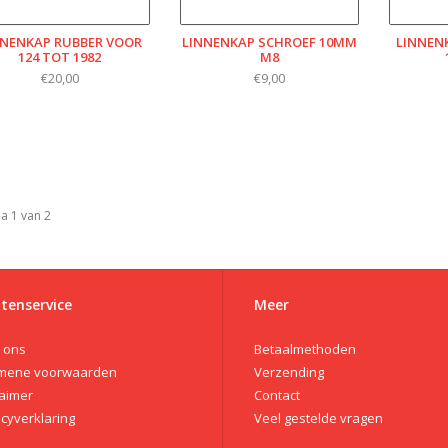
NNENKAP RUBBER VOOR
LINNENKAP SCHROEF 10MM
LINNEN
124 TOT 1982
M8
€20,00
€9,00
a 1 van 2
tenservice
Meer
 ons
Betaalmethoden
mene voorwaarden
Verzending
laimer
Contact
acyverklaring
Veel gestelde vragen