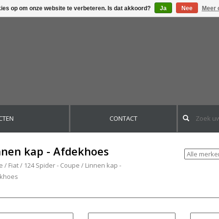
kies op om onze website te verbeteren. Is dat akkoord?
Ja
Nee
Meer 
CTEN
CONTACT
nnen kap - Afdekhoes
e
/
Fiat
/
124 Spider - Coupe
/
Linnen kap -
khoes