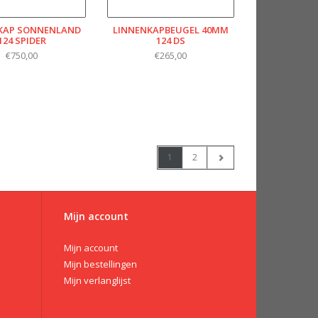
KAP SONNENLAND
LINNENKAPBEUGEL 40MM
124 SPIDER
124 DS
€750,00
€265,00
1
2
Mijn account
Mijn account
Mijn bestellingen
Mijn verlanglijst