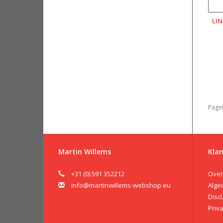
LI
Pagin
Martin Willems
Klan
+31 (0) 591 352212
Over
info@martinwillems-webshop.eu
Alge
Disc
Priv