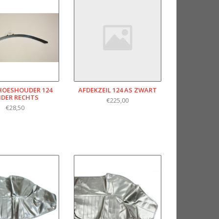
HOESHOUDER 124
AFDEKZEIL 124 AS ZWART
IDER RECHTS
€225,00
€28,50