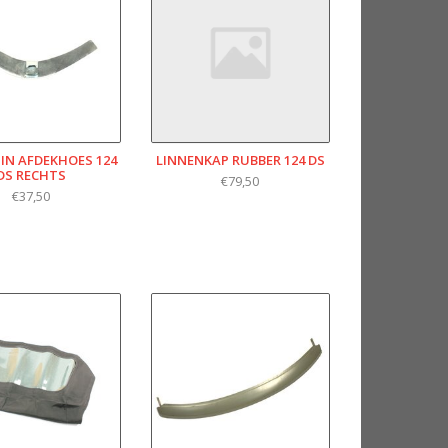
IN AFDEKHOES 124
LINNENKAP RUBBER 124 DS
DS RECHTS
€79,50
€37,50