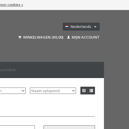
over cookies »
Nederlands
Deutsch
WINKELWAGEN (€0,00)
MIJN ACCOUNT
Français
English (US)