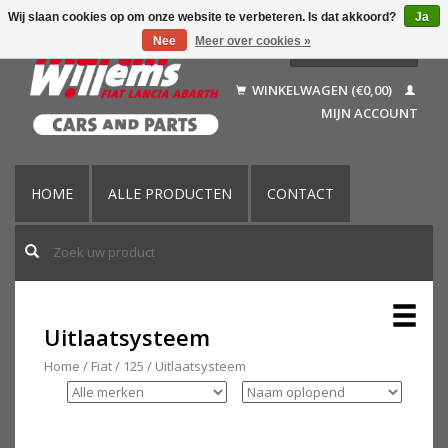
Wij slaan cookies op om onze website te verbeteren. Is dat akkoord?
Ja
Nee
Meer over cookies »
Nederlands
Deutsch
WINKELWAGEN (€0,00)
Français
MIJN ACCOUNT
English (US)
HOME
ALLE PRODUCTEN
CONTACT
Uitlaatsysteem
Home
/
Fiat
/
125
/
Uitlaatsysteem