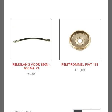
REMSLANG VOOR 850N -
REMTROMMEL FIAT 131
600 NA 73
€50,00
€9,85
Pagina 1 van 2