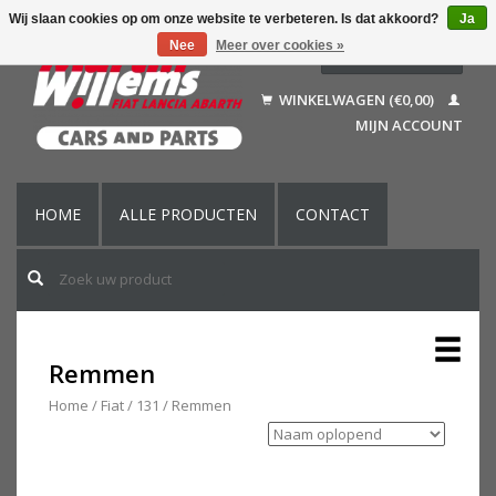
Wij slaan cookies op om onze website te verbeteren. Is dat akkoord?
Ja
Nee
Meer over cookies »
Nederlands
Deutsch
WINKELWAGEN (€0,00)
Français
MIJN ACCOUNT
English (US)
HOME
ALLE PRODUCTEN
CONTACT
Remmen
Home
/
Fiat
/
131
/
Remmen