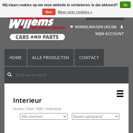
Wij slaan cookies op om onze website te verbeteren. Is dat akkoord?
Ja
Nee
Meer over cookies »
Nederlands
Deutsch
WINKELWAGEN (€0,00)
Français
MIJN ACCOUNT
English (US)
HOME
ALLE PRODUCTEN
CONTACT
Interieur
Home
/
Fiat
/
600
/
Interieur