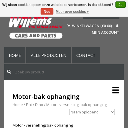
Wij slaan cookies op om onze website te verbeteren. Is dat akkoord?
Ja
Nee
Meer over cookies »
Nederlands
Deutsch
WINKELWAGEN (€0,00)
Français
MIJN ACCOUNT
English (US)
HOME
ALLE PRODUCTEN
CONTACT
Motor-bak ophanging
Home
/
Fiat
/
Dino
/
Motor - versnellingsbak ophanging
Motor - versnellingsbak ophanging