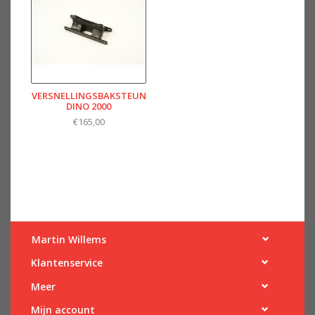
VERSNELLINGSBAKSTEUN
DINO 2000
€165,00
Martin Willems
Klantenservice
Meer
Mijn account