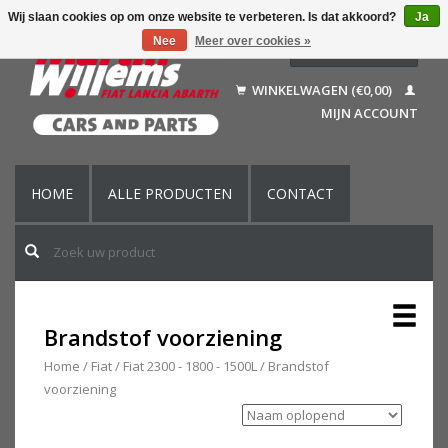
Wij slaan cookies op om onze website te verbeteren. Is dat akkoord?
Ja
Nee
Meer over cookies »
Nederlands
Deutsch
WINKELWAGEN (€0,00)
Français
MIJN ACCOUNT
English (US)
HOME
ALLE PRODUCTEN
CONTACT
Brandstof voorziening
Home
/
Fiat
/
Fiat 2300 - 1800 - 1500L
/
Brandstof
voorziening