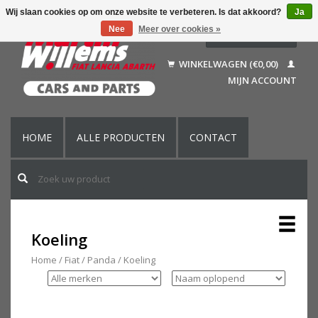
Wij slaan cookies op om onze website te verbeteren. Is dat akkoord?
Ja
Nee
Meer over cookies »
Nederlands
Deutsch
WINKELWAGEN (€0,00)
Français
MIJN ACCOUNT
English (US)
HOME
ALLE PRODUCTEN
CONTACT
Koeling
Home
/
Fiat
/
Panda
/
Koeling