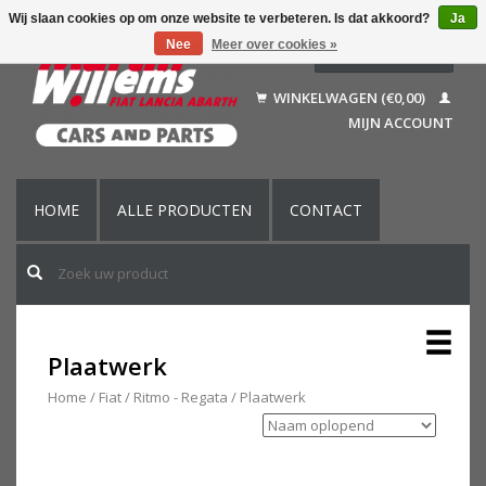
Wij slaan cookies op om onze website te verbeteren. Is dat akkoord?
Ja
Nee
Meer over cookies »
Nederlands
Deutsch
WINKELWAGEN (€0,00)
Français
MIJN ACCOUNT
English (US)
HOME
ALLE PRODUCTEN
CONTACT
Plaatwerk
Home
/
Fiat
/
Ritmo - Regata
/
Plaatwerk