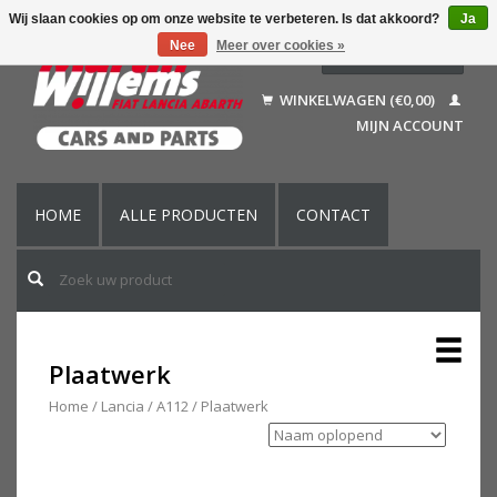
Wij slaan cookies op om onze website te verbeteren. Is dat akkoord?
Ja
Nee
Meer over cookies »
Nederlands
Deutsch
WINKELWAGEN (€0,00)
Français
MIJN ACCOUNT
English (US)
HOME
ALLE PRODUCTEN
CONTACT
Plaatwerk
Home
/
Lancia
/
A112
/
Plaatwerk