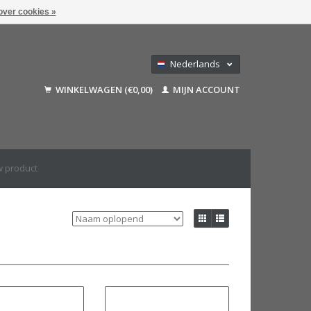
over cookies »
Nederlands
Deutsch
WINKELWAGEN (€0,00)
MIJN ACCOUNT
Français
English (US)