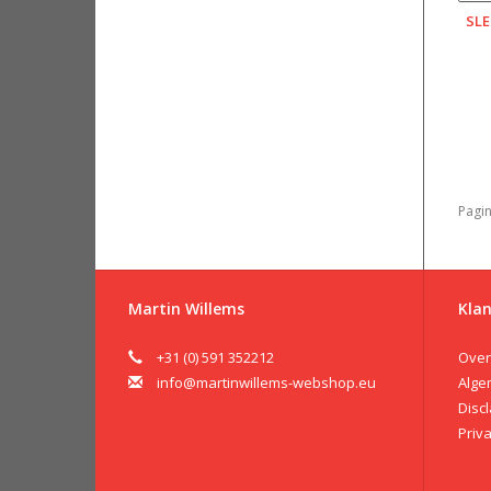
SL
Pagin
Martin Willems
Klan
+31 (0) 591 352212
Over
info@martinwillems-webshop.eu
Alge
Disc
Priv