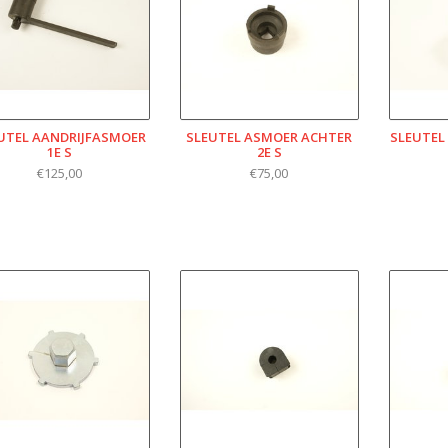
UTEL AANDRIJFASMOER
SLEUTEL ASMOER ACHTER
SLEUTEL
1E S
2E S
€125,00
€75,00