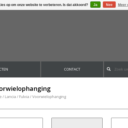
kies op om onze website te verbeteren. Is dat akkoord?
Ja
Nee
Meer 
CTEN
CONTACT
orwielophanging
e
/
Lancia
/
Fulvia
/
Voorwielophanging