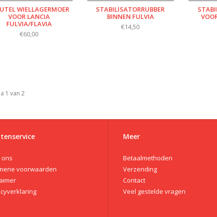
EUTEL WIELLAGERMOER
STABILISATORRUBBER
STABI
VOOR LANCIA
BINNEN FULVIA
VOOR
FULVIA/FLAVIA
€14,50
€60,00
a 1 van 2
tenservice
Meer
 ons
Betaalmethoden
mene voorwaarden
Verzending
laimer
Contact
acyverklaring
Veel gestelde vragen