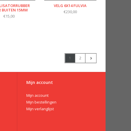
LISATORRUBBER
VELG 6X14 FULVIA
 BUITEN 15MM
€230,00
€15,00
1
2
Mijn account
Mijn account
Mijn bestellingen
Mijn verlanglijst