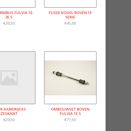
MBUS FULVIA 1E-
FUSEE KOGEL BOVEN 1E
2E S
SERIE
€20,50
€45,00
R AANDRIJFAS
OMBOUWSET BOVEN
ZESKANT
FULVIA 1E S
€29,50
€71,50