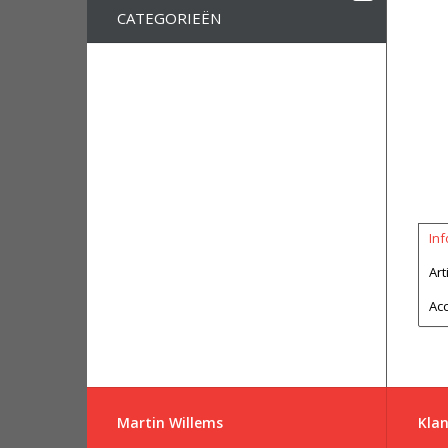
CATEGORIEËN
Inf
Ar
Ac
Martin Willems
Klan