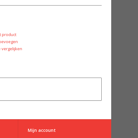
t product
 toevoegen
vergelijken
Mijn account