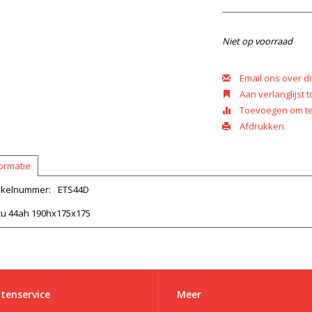
Niet op voorraad
Email ons over di
Aan verlanglijst
Toevoegen om te 
Afdrukken
ormatie
tikelnummer:
ETS44D
cu 44ah 190hx175x175
tenservice
Meer