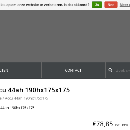
kies op om onze website te verbeteren. Is dat akkoord?
Ja
Nee
Meer 
CTEN
CONTACT
cu 44ah 190hx175x175
e
/
Accu 44ah 190hx175x175
 44ah 190hx175x175
€78,85
Incl. btw