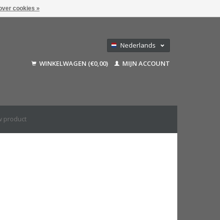
over cookies »
Nederlands
Deutsch
WINKELWAGEN (€0,00)
MIJN ACCOUNT
Français
English (US)