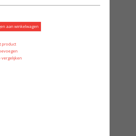
en aan winkelwagen
t product
 toevoegen
vergelijken