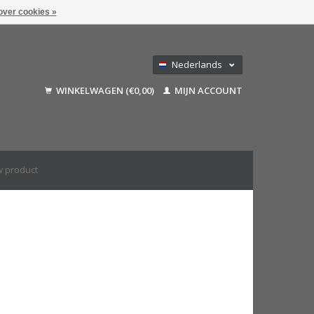
over cookies »
Nederlands
Deutsch
WINKELWAGEN (€0,00)
MIJN ACCOUNT
Français
English (US)