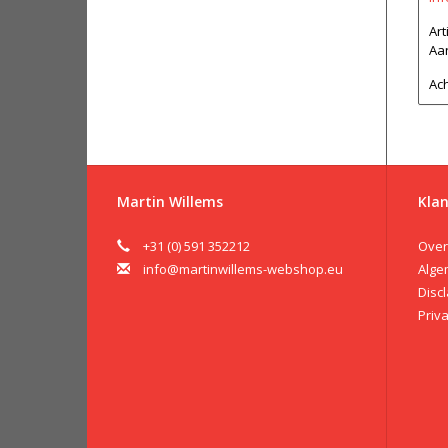
Ar
Aan
Ach
Martin Willems
Klan
+31 (0) 591 352212
Over
info@martinwillems-webshop.eu
Alge
Disc
Priv