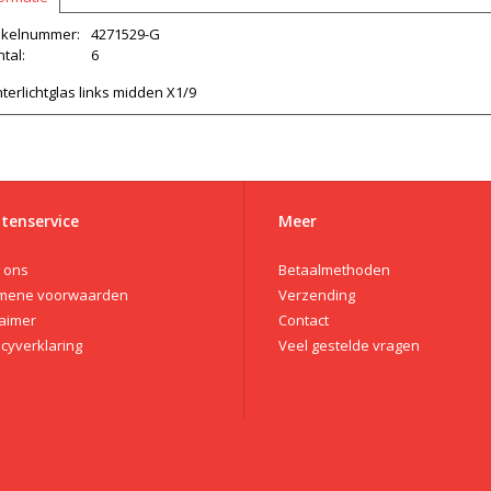
tikelnummer:
4271529-G
tal:
6
terlichtglas links midden X1/9
tenservice
Meer
 ons
Betaalmethoden
mene voorwaarden
Verzending
laimer
Contact
acyverklaring
Veel gestelde vragen