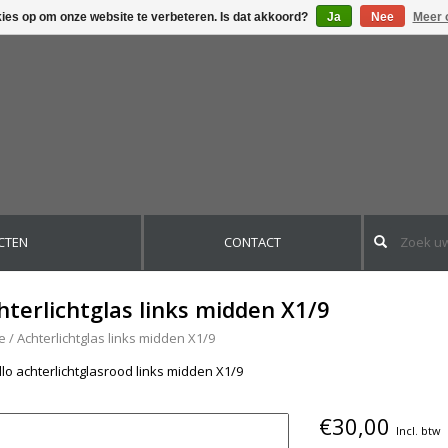
kies op om onze website te verbeteren. Is dat akkoord?
Ja
Nee
Meer 
CTEN
CONTACT
hterlichtglas links midden X1/9
e
/
Achterlichtglas links midden X1/9
llo achterlichtglasrood links midden X1/9
€30,00
Incl. btw