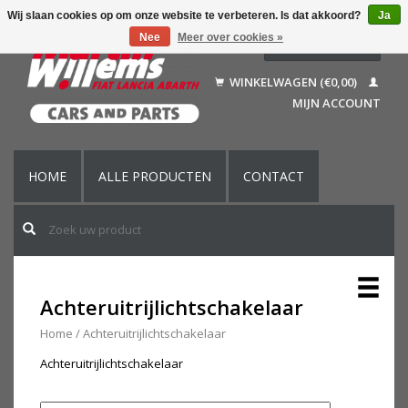
Wij slaan cookies op om onze website te verbeteren. Is dat akkoord?
Ja
Nee
Meer over cookies »
Nederlands
Deutsch
WINKELWAGEN (€0,00)
Français
MIJN ACCOUNT
English (US)
HOME
ALLE PRODUCTEN
CONTACT
Achteruitrijlichtschakelaar
Home
/
Achteruitrijlichtschakelaar
Achteruitrijlichtschakelaar