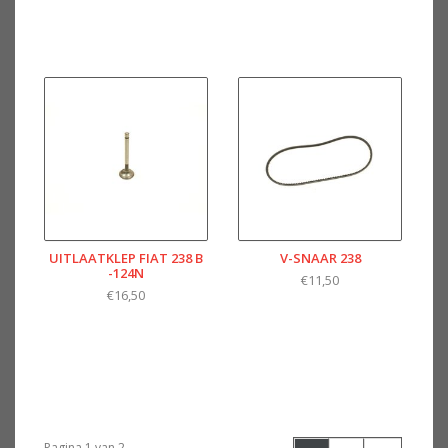
UITLAATKLEP FIAT 238 B
V-SNAAR 238
-124N
€11,50
€16,50
Pagina 1 van 2