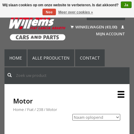
Wij slaan cookies op om onze website te verbeteren. Is dat akkoord?
Ja
Nee
Meer over cookies »
Nederlands
Deutsch
WINKELWAGEN (€0,00)
Français
MIJN ACCOUNT
English (US)
HOME
ALLE PRODUCTEN
CONTACT
Motor
Home
/
Fiat
/
238
/
Motor