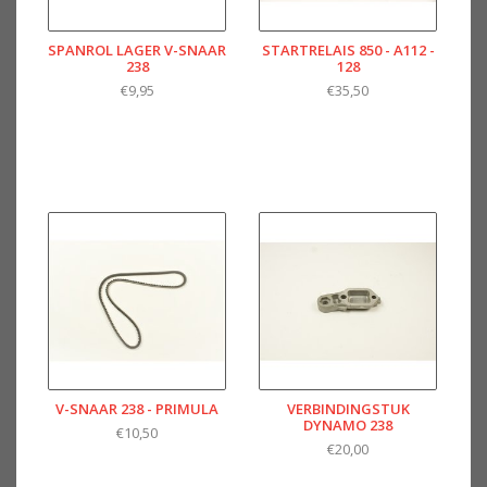
SPANROL LAGER V-SNAAR
STARTRELAIS 850 - A112 -
238
128
€9,95
€35,50
V-SNAAR 238 - PRIMULA
VERBINDINGSTUK
DYNAMO 238
€10,50
€20,00