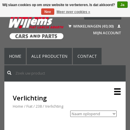
Wij slaan cookies op om onze website te verbeteren. Is dat akkoord?
Ja
Nee
Meer over cookies »
Nederlands
Deutsch
WINKELWAGEN (€0,00)
Français
MIJN ACCOUNT
English (US)
HOME
ALLE PRODUCTEN
CONTACT
Verlichting
Home
/
Fiat
/
238
/
Verlichting