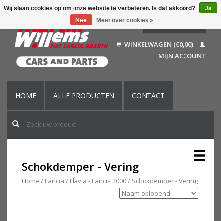
Wij slaan cookies op om onze website te verbeteren. Is dat akkoord?
Ja
Nee
Meer over cookies »
Nederlands
Deutsch
WINKELWAGEN (€0,00)
Français
MIJN ACCOUNT
English (US)
HOME
ALLE PRODUCTEN
CONTACT
Schokdemper - Vering
Home
/
Lancia
/
Flavia - Lancia 2000
/
Schokdemper - Vering