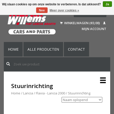
Wij slaan cookies op om onze website te verbeteren. Is dat akkoord?
Ja
Nee
Meer over cookies »
Nederlands
Deutsch
WINKELWAGEN (€0,00)
Français
MIJN ACCOUNT
English (US)
HOME
ALLE PRODUCTEN
CONTACT
Stuurinrichting
Home
/
Lancia
/
Flavia - Lancia 2000
/
Stuurinrichting